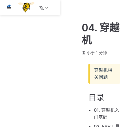
跳
至
主
04. 穿越
要
內
机
容
小于 1 分钟
穿越机相
关问题
目录
01. 穿越机入
门基础
02. FPV工具