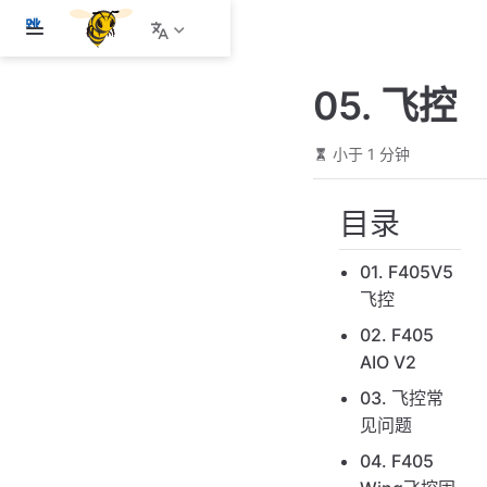
跳
至
主
05. 飞控
要
內
容
小于 1 分钟
目录
01. F405V5
飞控
02. F405
AIO V2
03. 飞控常
见问题
04. F405