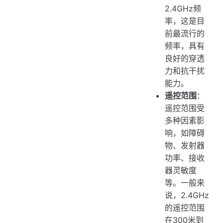
2.4GHz频
率，这是目
前最流行的
频率，具有
良好的穿透
力和抗干扰
能力。
遥控范围
：
遥控范围受
多种因素影
响，如障碍
物、发射器
功率、接收
器灵敏度
等。一般来
说，2.4GHz
的遥控范围
在300米到