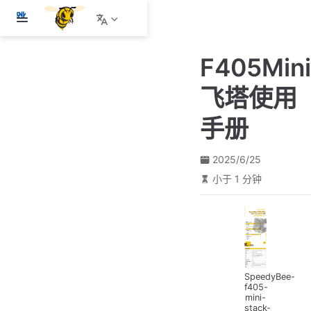
跳
至
主
F405Mini
要
內
飞塔使用
容
手册
2025/6/25
小于 1 分钟
SpeedyBee-
f405-
mini-
stack-