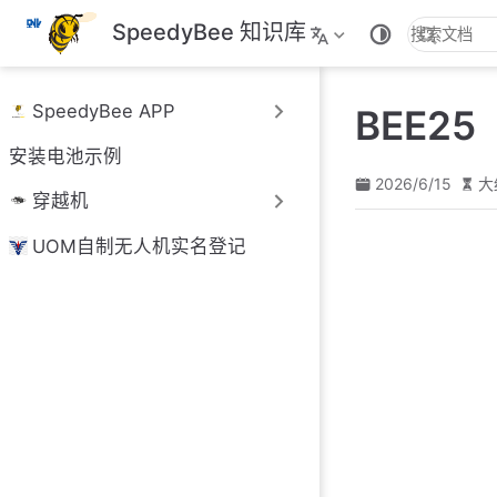
跳
SpeedyBee 知识库
至
主
要
SpeedyBee APP
BEE2
內
容
安装电池示例
2026/6/15
大
穿越机
UOM自制无人机实名登记