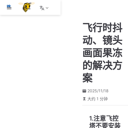
跳
至
主
飞行时抖
要
內
动、镜头
容
画面果冻
的解决方
案
2025/11/18
大约 1 分钟
1.注意飞控
塔不要安装