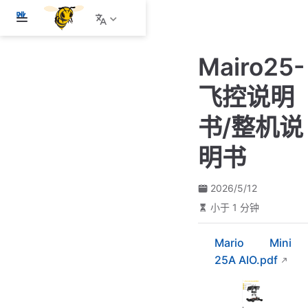
跳
至
主
Mairo25-
要
內
飞控说明
容
书/整机说
明书
2026/5/12
小于 1 分钟
Mario Mini
25A AIO.pdf