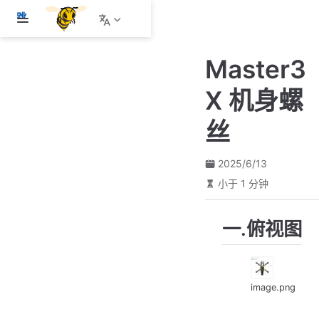
跳
至
主
Master3
要
內
X 机身螺
容
丝
2025/6/13
小于 1 分钟
一.俯视图
image.png