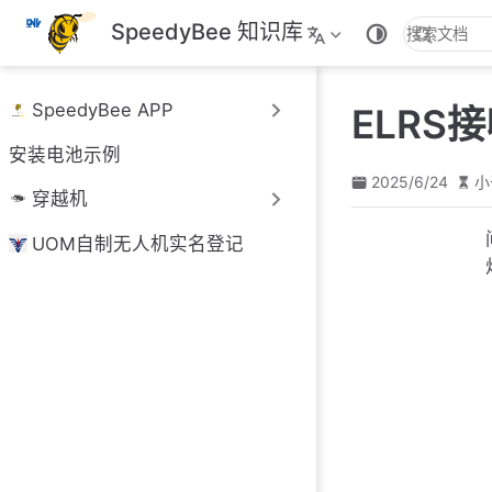
跳
SpeedyBee 知识库
至
主
要
SpeedyBee APP
ELR
內
容
安装电池示例
2025/6/24
小
穿越机
UOM自制无人机实名登记