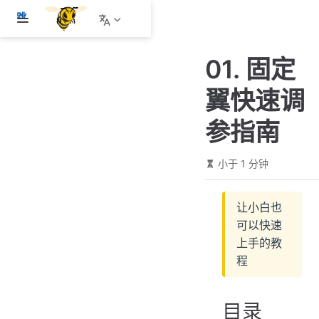
跳
至
主
01. 固定
要
內
翼快速调
容
参指南
小于 1 分钟
让小白也
可以快速
上手的教
程
目录