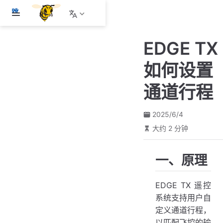
跳
至
主
EDGE TX
要
內
如何设置
容
通道行程
2025/6/4
大约 2 分钟
一、原理
EDGE TX 遥控
系统支持用户自
定义通道行程，
以匹配飞控的输