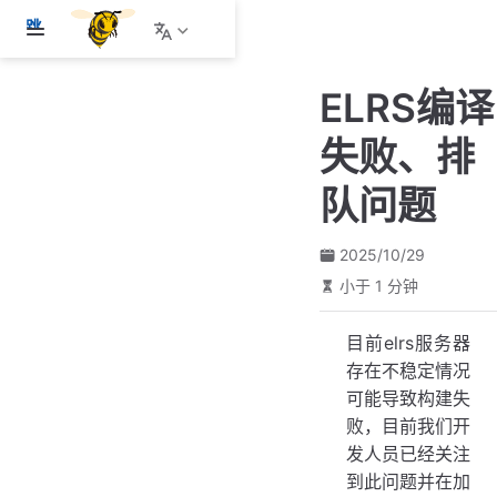
跳
至
主
ELRS编译
要
內
失败、排
容
队问题
2025/10/29
小于 1 分钟
目前elrs服务器
存在不稳定情况
可能导致构建失
败，目前我们开
发人员已经关注
到此问题并在加