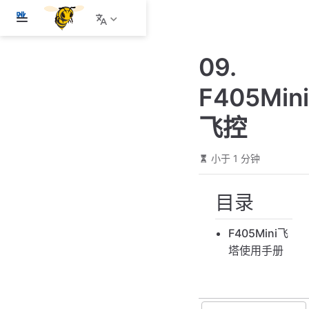
跳
至
主
09.
要
內
F405Mini
容
飞控
小于 1 分钟
目录
F405Mini飞
塔使用手册