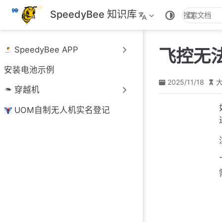
跳
SpeedyBee 知识库
至
主
要
SpeedyBee APP
飞控无
內
容
安装电池示例
2025/11/18
大
穿越机
UOM自制无人机实名登记