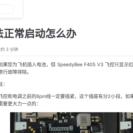
法正常启动怎么办
约 3 分钟
如果您为飞机插入电池，但 SpeedyBee F405 V3 飞控只显示
进行故障排除。
注：
飞控和电调之前的8pin线一定要插紧，这个插座有分2小段，
需要更大力一点的：