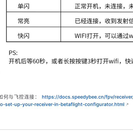
如何与飞控连接：
https://docs.speedybee.cn/fpv/receive
to-set-up-your-receiver-in-betaflight-configurator.html