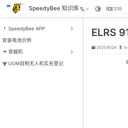
跳
SpeedyBee 知识库
至
主
要
SpeedyBee APP
ELRS 
內
容
安装电池示例
2025/6/24
小
穿越机
UOM自制无人机实名登记