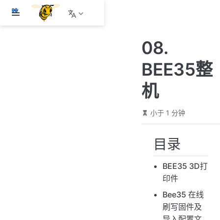
跳
至
主
08.
要
內
BEE35整
容
机
小于 1 分钟
目录
BEE35 3D打
印件
Bee35 在线
刷写固件及
导入配置文